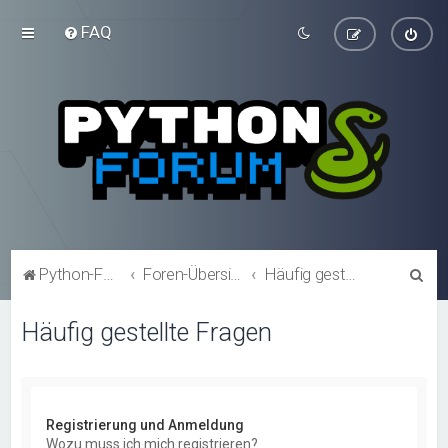
FAQ
S
Python-Forum.de
Foren-Übersicht
Häufig gestellte Fragen
u
Häufig gestellte Fragen
c
h
e
Registrierung und Anmeldung
Wozu muss ich mich registrieren?