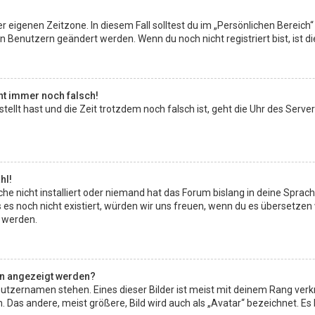
r eigenen Zeitzone. In diesem Fall solltest du im „Persönlichen Bereich“
en Benutzern geändert werden. Wenn du noch nicht registriert bist, ist die
eht immer noch falsch!
estellt hast und die Zeit trotzdem noch falsch ist, geht die Uhr des Serve
hl!
e nicht installiert oder niemand hat das Forum bislang in deine Sprach
lls es noch nicht existiert, würden wir uns freuen, wenn du es übersetz
 werden.
en angezeigt werden?
utzernamen stehen. Eines dieser Bilder ist meist mit deinem Rang verkn
as andere, meist größere, Bild wird auch als „Avatar“ bezeichnet. Es ha