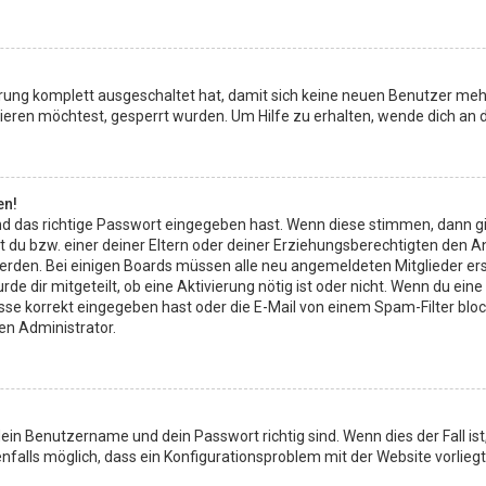
ierung komplett ausgeschaltet hat, damit sich keine neuen Benutzer meh
eren möchtest, gesperrt wurden. Um Hilfe zu erhalten, wende dich an d
en!
d das richtige Passwort eingegeben hast. Wenn diese stimmen, dann g
t du bzw. einer deiner Eltern oder deiner Erziehungsberechtigten den A
rt werden. Bei einigen Boards müssen alle neu angemeldeten Mitglieder e
rde dir mitgeteilt, ob eine Aktivierung nötig ist oder nicht. Wenn du ein
 korrekt eingegeben hast oder die E-Mail von einem Spam-Filter blockie
en Administrator.
dein Benutzername und dein Passwort richtig sind. Wenn dies der Fall i
enfalls möglich, dass ein Konfigurationsproblem mit der Website vorlieg