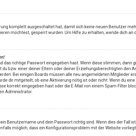
ierung komplett ausgeschaltet hat, damit sich keine neuen Benutzer meh
eren möchtest, gesperrt wurden. Um Hilfe zu erhalten, wende dich an d
en!
d das richtige Passwort eingegeben hast. Wenn diese stimmen, dann g
t du bzw. einer deiner Eltern oder deiner Erziehungsberechtigten den A
rt werden. Bei einigen Boards müssen alle neu angemeldeten Mitglieder e
rde dir mitgeteilt, ob eine Aktivierung nötig ist oder nicht. Wenn du ein
 korrekt eingegeben hast oder die E-Mail von einem Spam-Filter blockie
en Administrator.
dein Benutzername und dein Passwort richtig sind. Wenn dies der Fall i
enfalls möglich, dass ein Konfigurationsproblem mit der Website vorlieg