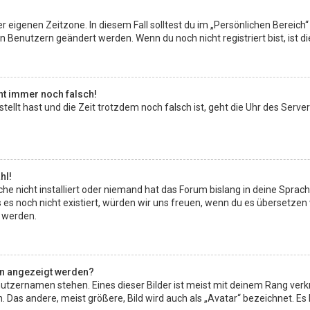
r eigenen Zeitzone. In diesem Fall solltest du im „Persönlichen Bereich“
en Benutzern geändert werden. Wenn du noch nicht registriert bist, ist die
eht immer noch falsch!
estellt hast und die Zeit trotzdem noch falsch ist, geht die Uhr des Serve
hl!
e nicht installiert oder niemand hat das Forum bislang in deine Sprach
lls es noch nicht existiert, würden wir uns freuen, wenn du es übersetz
 werden.
en angezeigt werden?
utzernamen stehen. Eines dieser Bilder ist meist mit deinem Rang verkn
as andere, meist größere, Bild wird auch als „Avatar“ bezeichnet. Es ha