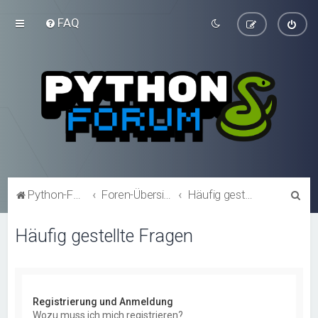
FAQ
S
Python-Forum.de
Foren-Übersicht
Häufig gestellte Fragen
u
Häufig gestellte Fragen
c
h
e
Registrierung und Anmeldung
Wozu muss ich mich registrieren?