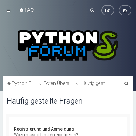
FAQ
S
Python-Forum.de
Foren-Übersicht
Häufig gestellte Fragen
u
Häufig gestellte Fragen
c
h
e
Registrierung und Anmeldung
Wozu muss ich mich registrieren?