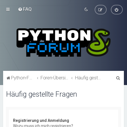
FAQ
S
Python-Forum.de
Foren-Übersicht
Häufig gestellte Fragen
u
Häufig gestellte Fragen
c
h
e
Registrierung und Anmeldung
Wozu muss ich mich registrieren?