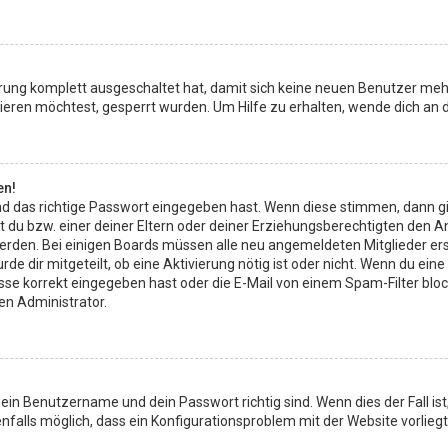
ierung komplett ausgeschaltet hat, damit sich keine neuen Benutzer meh
eren möchtest, gesperrt wurden. Um Hilfe zu erhalten, wende dich an d
en!
d das richtige Passwort eingegeben hast. Wenn diese stimmen, dann g
t du bzw. einer deiner Eltern oder deiner Erziehungsberechtigten den A
rt werden. Bei einigen Boards müssen alle neu angemeldeten Mitglieder e
rde dir mitgeteilt, ob eine Aktivierung nötig ist oder nicht. Wenn du ein
 korrekt eingegeben hast oder die E-Mail von einem Spam-Filter blockie
en Administrator.
dein Benutzername und dein Passwort richtig sind. Wenn dies der Fall i
enfalls möglich, dass ein Konfigurationsproblem mit der Website vorlieg