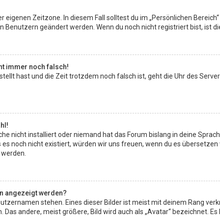
r eigenen Zeitzone. In diesem Fall solltest du im „Persönlichen Bereich“
en Benutzern geändert werden. Wenn du noch nicht registriert bist, ist die
eht immer noch falsch!
estellt hast und die Zeit trotzdem noch falsch ist, geht die Uhr des Serve
hl!
e nicht installiert oder niemand hat das Forum bislang in deine Sprach
lls es noch nicht existiert, würden wir uns freuen, wenn du es übersetz
 werden.
en angezeigt werden?
utzernamen stehen. Eines dieser Bilder ist meist mit deinem Rang verkn
as andere, meist größere, Bild wird auch als „Avatar“ bezeichnet. Es ha