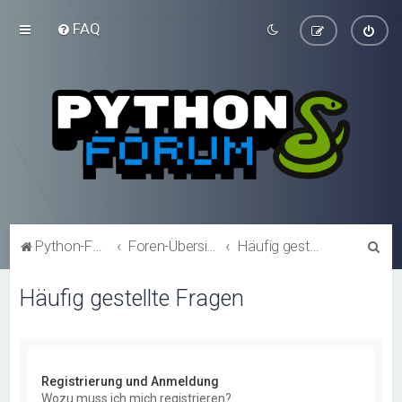
FAQ
S
Python-Forum.de
Foren-Übersicht
Häufig gestellte Fragen
u
Häufig gestellte Fragen
c
h
e
Registrierung und Anmeldung
Wozu muss ich mich registrieren?