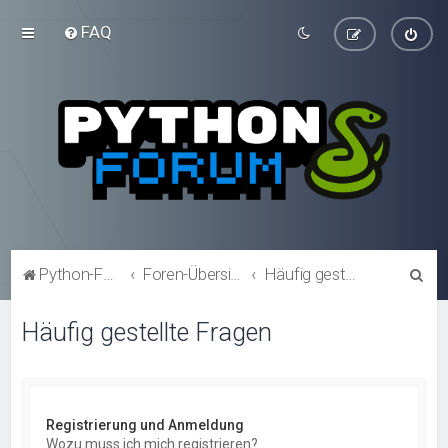
FAQ
S
Python-Forum.de
Foren-Übersicht
Häufig gestellte Fragen
u
Häufig gestellte Fragen
c
h
e
Registrierung und Anmeldung
Wozu muss ich mich registrieren?