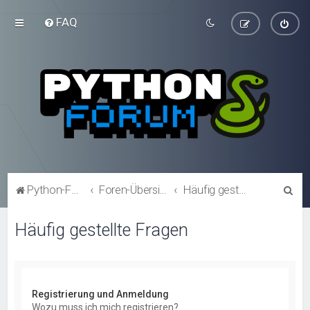
FAQ
S
Python-Forum.de
Foren-Übersicht
Häufig gestellte Fragen
u
Häufig gestellte Fragen
c
h
e
Registrierung und Anmeldung
Wozu muss ich mich registrieren?