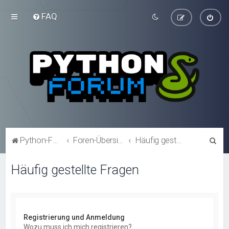
FAQ
S
Python-Forum.de
Foren-Übersicht
Häufig gestellte Fragen
u
Häufig gestellte Fragen
c
h
e
Registrierung und Anmeldung
Wozu muss ich mich registrieren?