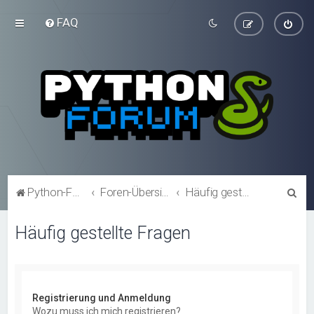
FAQ
S
Python-Forum.de
Foren-Übersicht
Häufig gestellte Fragen
u
Häufig gestellte Fragen
c
h
e
Registrierung und Anmeldung
Wozu muss ich mich registrieren?