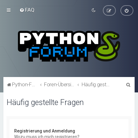
FAQ
S
Python-Forum.de
Foren-Übersicht
Häufig gestellte Fragen
u
Häufig gestellte Fragen
c
h
e
Registrierung und Anmeldung
Wozu muss ich mich registrieren?